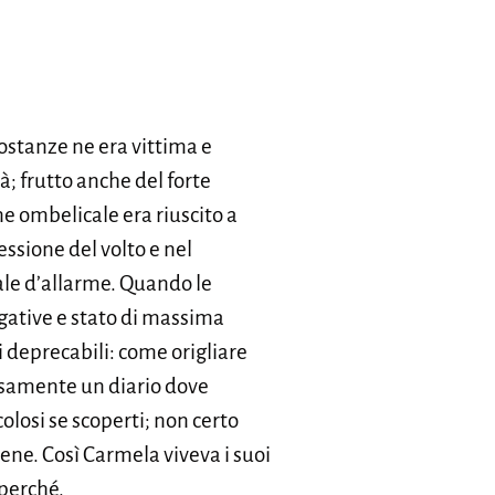
costanze ne era vittima e
; frutto anche del forte
e ombelicale era riuscito a
essione del volto e nel
nale d’allarme. Quando le
egative e stato di massima
ti deprecabili: come origliare
nosamente un diario dove
losi se scoperti; non certo
 bene. Così Carmela viveva i suoi
 perché.