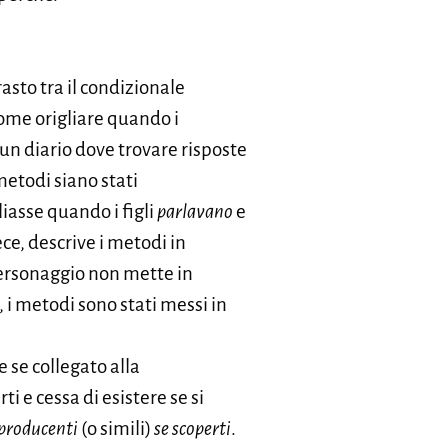
asto tra il condizionale
come origliare quando i
un diario dove trovare risposte
metodi siano stati
liasse quando i figli
parlavano
e
ece, descrive i metodi in
personaggio non mette in
, i metodi sono stati messi in
 se collegato alla
rti e cessa di esistere se si
producenti
(o simili)
se scoperti
.