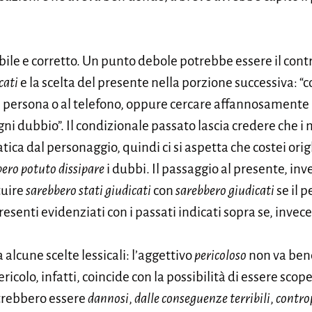
bile e corretto. Un punto debole potrebbe essere il contr
cati
e la scelta del presente nella porzione successiva: “
di persona o al telefono, oppure cercare affannosamente 
gni dubbio”. Il condizionale passato lascia credere che i 
ica dal personaggio, quindi ci si aspetta che costei orig
ero potuto dissipare
i dubbi. Il passaggio al presente, inv
tuire
sarebbero stati giudicati
con
sarebbero giudicati
se il 
resenti evidenziati con i passati indicati sopra se, invece
alcune scelte lessicali: l’aggettivo
pericoloso
non va bene
pericolo, infatti, coincide con la possibilità di essere scope
otrebbero essere
dannosi
,
dalle conseguenze terribili
,
contro