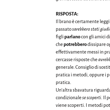
RISPOSTA:
Il brano è certamente leggi
passato
sarebbero stati giudi
figli
parlano
con gli amici 
che
potrebbero
dissipare o
effettivamente messi in prat
cercasse risposte che
avrebb
generale. Consiglio di sosti
pratica i metodi, oppure i p
pratica.
Un’altra sbavatura riguarda 
condizionale
se scoperti
. Il 
viene scoperti. I metodi p