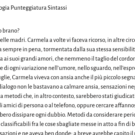
logia Punteggiatura Sintassi
to brano?
elle madri. Carmela a volte vi faceva ricorso, in altre cir
sempre in pena, tormentata dalla sua stessa sensibilità
va ai suoi grandi amori, che nemmeno il taglio del cordon
 di ogni variazione nell’umore, nello sguardo, nell’espr
figlie, Carmela viveva con ansia anche il più piccolo seg
il dialogo non le bastavano a calmare ansia, sensazioni n
 da metodi che, in altro contesto, sarebbero stati giudica
gli amici di persona o al telefono, oppure cercare affan
bero dissipare ogni dubbio. Metodi da considerare perico
classificabili fra le cose sbagliate messe in atto a fin di
nsazioni e ne aveva ben donde; a breve avrebbe capito il