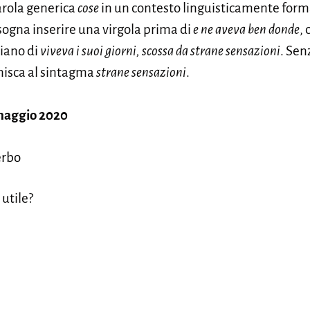
parola generica
cose
in un contesto linguisticamente for
isogna inserire una virgola prima di
e ne aveva ben donde
,
piano di
viveva i suoi giorni, scossa da strane sensazioni
. Sen
nisca al sintagma
strane sensazioni
.
maggio 2020
erbo
 utile?