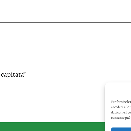
 capitata”
Per fornire le
accedere alle 
dati come il c
consenso può i