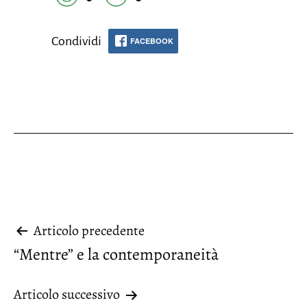
Condividi
FACEBOOK
Navigazione
Articolo precedente
“Mentre” e la contemporaneità
articoli
Articolo successivo