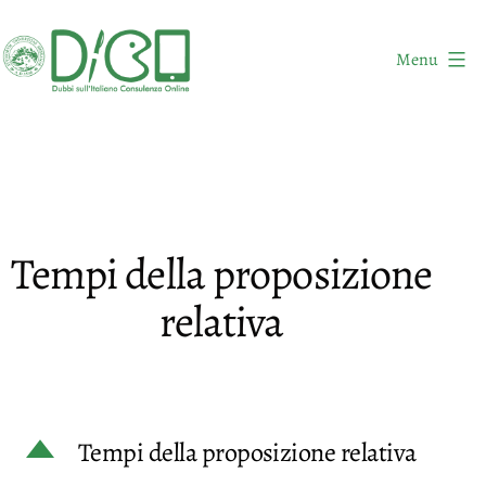
Salta
al
Menu
contenuto
DICO
-
Dubbi
sull'Italiano
Consulenza
Tempi della proposizione
Online
relativa
D
Tempi della proposizione relativa