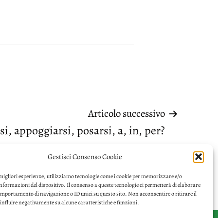
Articolo successivo
si, appoggiarsi, posarsi, a, in, per?
Gestisci Consenso Cookie
 migliori esperienze, utilizziamo tecnologie come i cookie per memorizzare e/o
informazioni del dispositivo. Il consenso a queste tecnologie ci permetterà di elaborare
omportamento di navigazione o ID unici su questo sito. Non acconsentire o ritirare il
nfluire negativamente su alcune caratteristiche e funzioni.