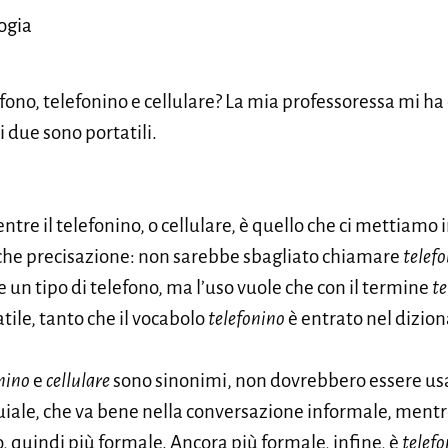
logia
efono, telefonino e cellulare? La mia professoressa mi ha 
ri due sono portatili.
entre il telefonino, o cellulare, è quello che ci mettiamo i
che precisazione: non sarebbe sbagliato chiamare
telef
 un tipo di telefono, ma l’uso vuole che con il termine
te
tile, tanto che il vocabolo
telefonino
è entrato nel diziona
nino
e
cellulare
sono sinonimi, non dovrebbero essere usa
quiale, che va bene nella conversazione informale, mentre
, quindi più formale. Ancora più formale, infine, è
telefo