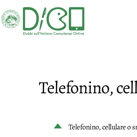
Salta
al
contenuto
DICO
-
Dubbi
sull'Italiano
Consulenza
Telefonino, ce
Online
D
Telefonino, cellulare o