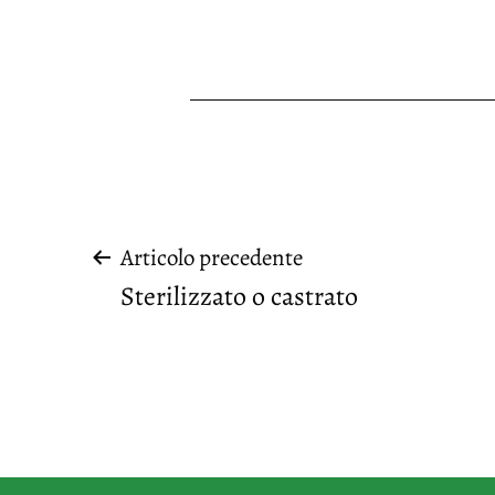
Navigazione
Articolo precedente
Sterilizzato o castrato
articoli