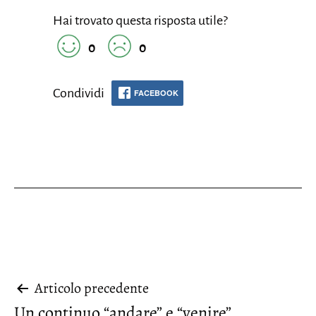
Hai trovato questa risposta utile?
0
0
Condividi
FACEBOOK
Navigazione
Articolo precedente
Un continuo “andare” e “venire”