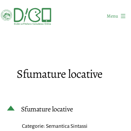
Salta
al
Menu
contenuto
DICO
-
Dubbi
sull'Italiano
Consulenza
Sfumature locative
Online
D
Sfumature locative
Categorie: Semantica Sintassi