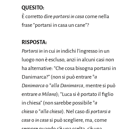
QUESITO:
È corretto dire
portarsi in casa
come nella
frase “portarsi in casa un cane”?
RISPOSTA:
Portarsi in
in cui
in
indichi l’ingresso in un
luogo non è escluso, anzi in alcuni casi non
ha alternative: “Che cosa bisogna portarsi in
Danimarca?” (non si può entrare *
a
Danimarca
o *
alla Danimarca
, mentre si può
entrare
a Milano
); “Luca si è portato il figlio
in chiesa” (non sarebbe possibile *
a
chiesa
o *
alla chiesa
). Nel caso di
portarsi a
casa
o
in casa
si può scegliere, ma, come
sempre quando c’è una scelta, c’è una