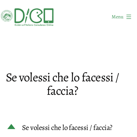
Salta
al
Menu
contenuto
DICO
-
Dubbi
sull'Italiano
Consulenza
Se volessi che lo facessi /
Online
faccia?
D
Se volessi che lo facessi / faccia?