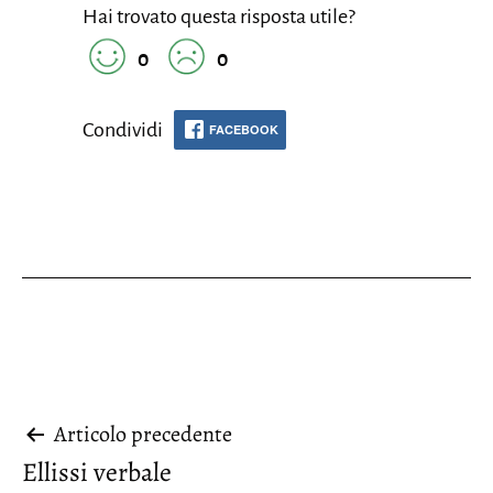
Hai trovato questa risposta utile?
0
0
Condividi
FACEBOOK
Navigazione
Articolo precedente
Ellissi verbale
articoli