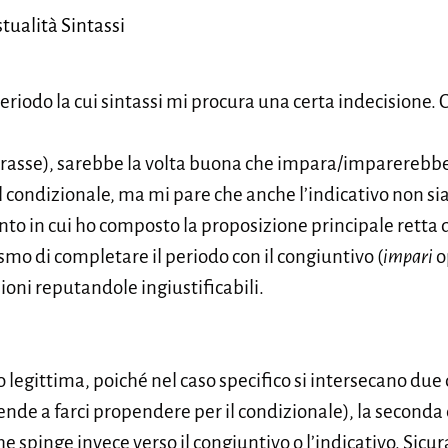
tualità Sintassi
eriodo la cui sintassi mi procura una certa indecisione. C
rasse), sarebbe la volta buona che impara/imparerebbe 
l condizionale, ma mi pare che anche l’indicativo non sia
 in cui ho composto la proposizione principale retta d
mo di completare il periodo con il congiuntivo (
impari
o
oni reputandole ingiustificabili.
o legittima, poiché nel caso specifico si intersecano due 
tende a farci propendere per il condizionale), la seconda
he spinge invece verso il congiuntivo o l’indicativo. Sicu