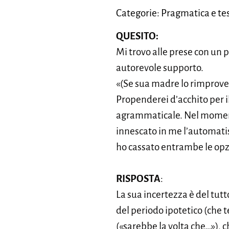
Categorie: Pragmatica e tes
QUESITO:
Mi trovo alle prese con un p
autorevole supporto.
«(Se sua madre lo rimprove
Propenderei d’acchito per i
agrammaticale. Nel momento
innescato in me l’automatis
ho cassato entrambe le opzi
RISPOSTA
:
La sua incertezza è del tutt
del periodo ipotetico (che 
(«sarebbe la volta che…»), c