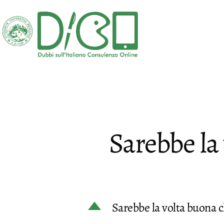
Salta
al
contenuto
DICO
-
Dubbi
sull'Italiano
Consulenza
Sarebbe la
Online
D
Sarebbe la volta buona 