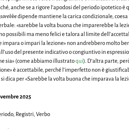
iché, anche se a rigore l’apodosi del periodo ipotetico è
a
sarebbe
dipende mantiene la carica condizionale, coesa 
erbale: «sarebbe la volta buona che imparerebbe la lezi
no possibili ma meno felici e talora al limite dell’accettab
e impara o impari la lezione» non andrebbero molto ben
l’uso del presente indicativo o congiuntivo in espressio
 che sia» (come abbiamo illustrato
qui
). D’altra parte, pe
one» è accettabile, perché l’imperfetto non è giustifica
 dica per «Sarebbe la volta buona che imparava la lez
ovembre 2025
eriodo, Registri, Verbo