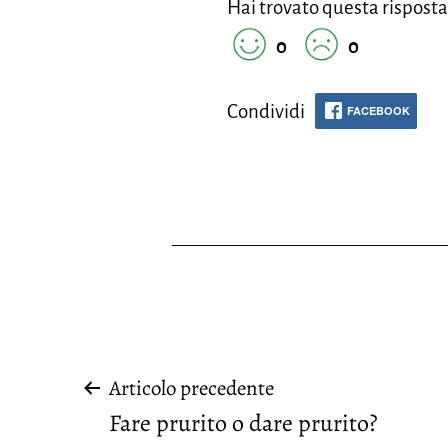
Hai trovato questa risposta
0
0
Condividi
FACEBOOK
Navigazione
Articolo precedente
Fare prurito o dare prurito?