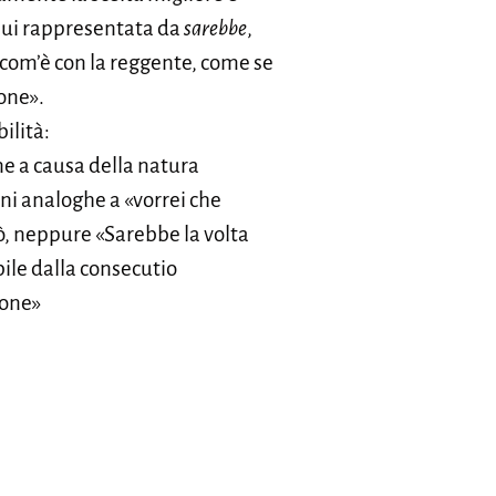
 qui rappresentata da
sarebbe
,
com’è con la reggente, come se
one».
ilità:
e a causa della natura
ni analoghe a «vorrei che
rò, neppure «Sarebbe la volta
bile dalla consecutio
ione»