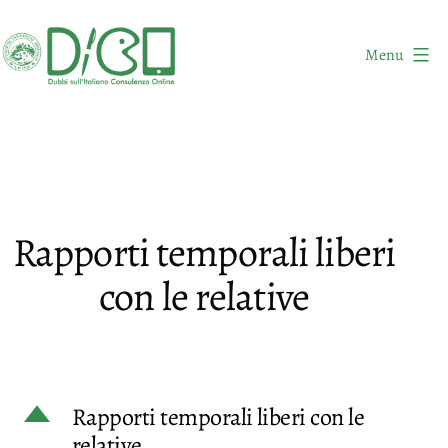
Salta
al
Menu
contenuto
DICO
-
Dubbi
sull'Italiano
Consulenza
Rapporti temporali liberi
Online
con le relative
D
Rapporti temporali liberi con le
relative