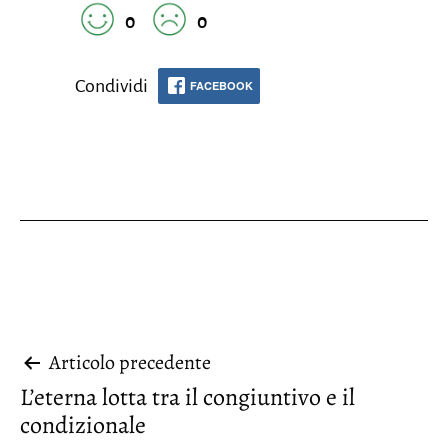
0
0
Condividi
FACEBOOK
Navigazione
Articolo precedente
L’eterna lotta tra il congiuntivo e il
articoli
condizionale