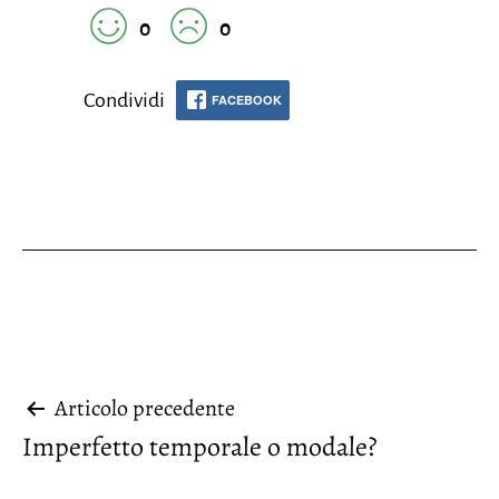
0
0
Condividi
FACEBOOK
Navigazione
Articolo precedente
Imperfetto temporale o modale?
articoli