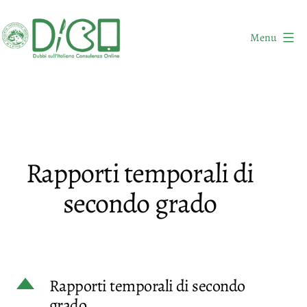
Salta
al
Menu
contenuto
DICO
-
Dubbi
sull'Italiano
Consulenza
Rapporti temporali di
Online
secondo grado
D
Rapporti temporali di secondo
grado