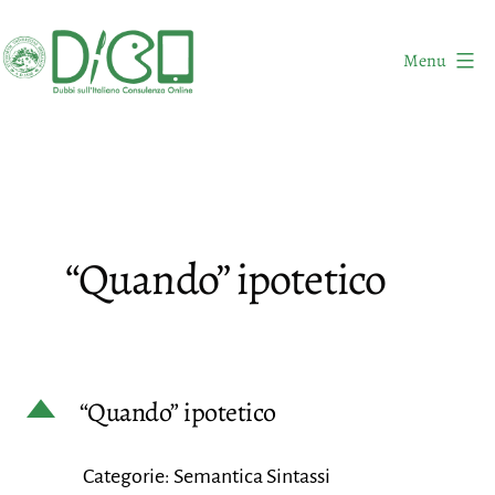
Salta
al
Menu
contenuto
DICO
-
Dubbi
sull'Italiano
Consulenza
“Quando” ipotetico
Online
D
“Quando” ipotetico
Categorie: Semantica Sintassi