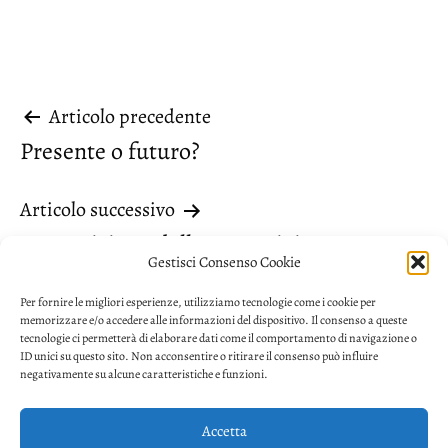
Navigazione
Articolo precedente
Presente o futuro?
articoli
Articolo successivo
La precisione della preposizione
Gestisci Consenso Cookie
Per fornire le migliori esperienze, utilizziamo tecnologie come i cookie per
memorizzare e/o accedere alle informazioni del dispositivo. Il consenso a queste
tecnologie ci permetterà di elaborare dati come il comportamento di navigazione o
ID unici su questo sito. Non acconsentire o ritirare il consenso può influire
negativamente su alcune caratteristiche e funzioni.
Accetta
Privacy