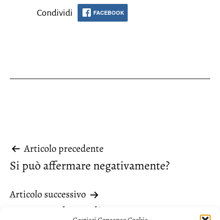
Condividi
FACEBOOK
Navigazione
Articolo precedente
Si può affermare negativamente?
articoli
Articolo successivo
“Come qualcuno disse”