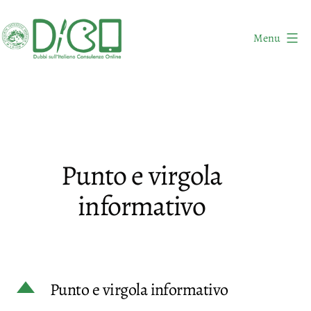
Salta
al
Menu
contenuto
DICO
-
Dubbi
sull'Italiano
Consulenza
Punto e virgola
Online
informativo
D
Punto e virgola informativo