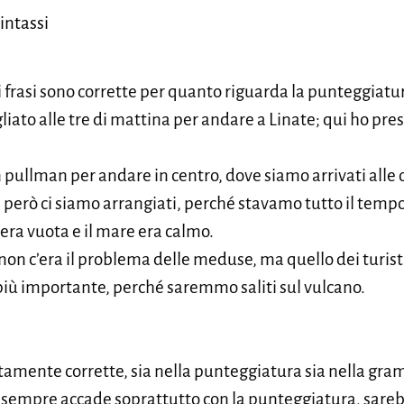
intassi
i frasi sono corrette per quanto riguarda la punteggiatu
iato alle tre di mattina per andare a Linate; qui ho pres
un pullman per andare in centro, dove siamo arrivati alle 
, però ci siamo arrangiati, perché stavamo tutto il tempo
 era vuota e il mare era calmo.
on c’era il problema delle meduse, ma quello dei turisti
l più importante, perché saremmo saliti sul vulcano.
ettamente corrette, sia nella punteggiatura sia nella gra
empre accade soprattutto con la punteggiatura, sareb