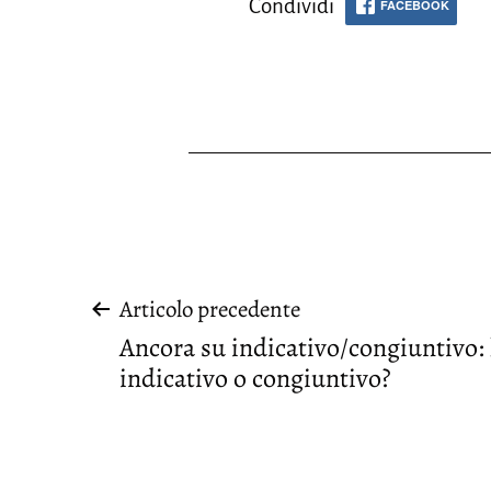
Condividi
FACEBOOK
Navigazione
Articolo precedente
Ancora su indicativo/congiuntivo: l
articoli
indicativo o congiuntivo?