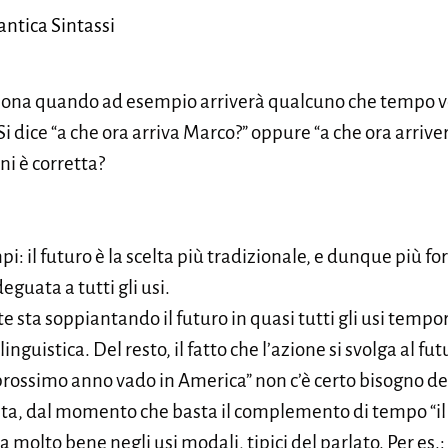
ntica Sintassi
ona quando ad esempio arriverà qualcuno che tempo ve
i dice “a che ora arriva Marco?” oppure “a che ora arriv
i è corretta?
: il futuro è la scelta più tradizionale, e dunque più fo
eguata a tutti gli usi.
 sta soppiantando il futuro in quasi tutti gli usi tempora
inguistica. Del resto, il fatto che l’azione si svolga al f
 prossimo anno vado in America” non c’è certo bisogno del
olta, dal momento che basta il complemento di tempo “il
a molto bene negli usi modali, tipici del parlato. Per es.