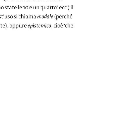
 state le 10 e un quarto” ecc.) il
est’uso si chiama
modale
(perché
nte), oppure
epistemico
, cioè ‘che