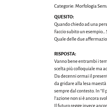
Categorie: Morfologia Sema
QUESITO:
Quando chiedo ad una pers
Faccio subito un esempio… S
Quale delle due affermazion
RISPOSTA:
Vanno bene entrambi i tempi
scelta più colloquiale ma ad
Da decenni ormai il presente
da gridare alla lesa maestà l
sempre dal contesto. In “Il
l’azione non si è ancora sv
Il futuro regge invece ancor