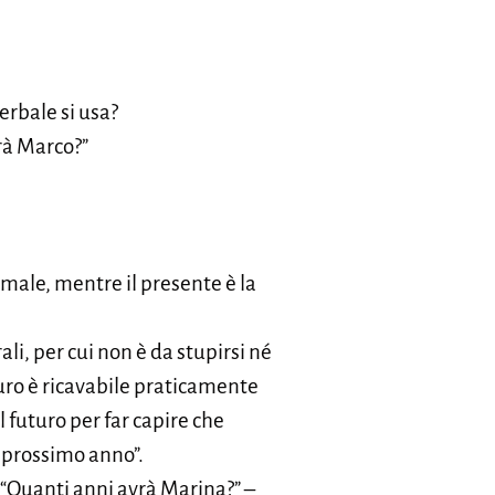
rbale si usa?
erà Marco?”
rmale, mentre il presente è la
li, per cui non è da stupirsi né
uturo è ricavabile praticamente
 futuro per far capire che
 prossimo anno”.
: “Quanti anni avrà Marina?” –