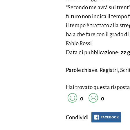
“Secondo me avrà sui trent’an
futuro non indica il tempo f
il tempo è trattato alla st
ha a che fare con il grado di
Fabio Rossi
Data di pubblicazione:
22 
Parole chiave: Registri, Sc
Hai trovato questa risposta
0
0
Condividi
FACEBOOK