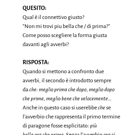
QUESITO:
Qual è il connettivo giusto?
“Non mi trovi piu bella che / di prima?”
Come posso scegliere la forma giusta
davanti agli avverbi?
RISPOSTA:
Quando si mettono a confronto due
avverbi, il secondo è introdotto sempre
da
che
:
meglio prima che dopo
,
meglio dopo
che prima
,
meglio bene che velocemente
…
Anche in questo caso si userebbe
che
se
l’avverbio che rappresenta il primo termine
di paragone fosse esplicitato:
più
bella
ora
che prima
. Senza l’avverbio
ora
si