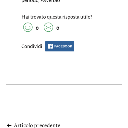
periodo, Avverbio
Hai trovato questa risposta utile?
0
0
Condividi
FACEBOOK
Navigazione
Articolo precedente