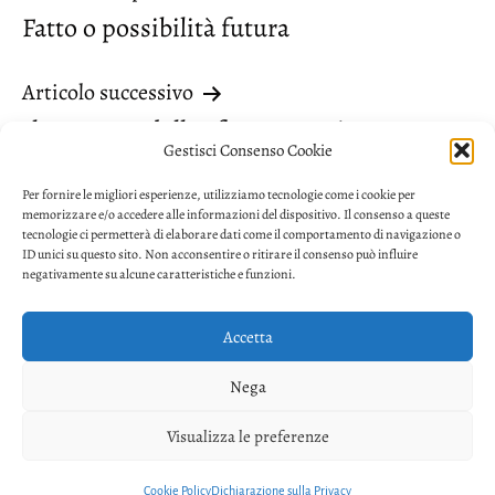
Fatto o possibilità futura
articoli
Articolo successivo
Il possesso della sfumatura giusta
Gestisci Consenso Cookie
Per fornire le migliori esperienze, utilizziamo tecnologie come i cookie per
memorizzare e/o accedere alle informazioni del dispositivo. Il consenso a queste
tecnologie ci permetterà di elaborare dati come il comportamento di navigazione o
ID unici su questo sito. Non acconsentire o ritirare il consenso può influire
negativamente su alcune caratteristiche e funzioni.
Accetta
Privacy
Nega
Facebook
Twitter
Youtube
Visualizza le preferenze
Copyright © 2026. Powered by
CIAM
Cookie Policy
Dichiarazione sulla Privacy