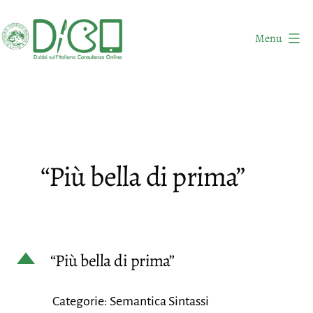
Salta
al
Menu
contenuto
DICO
-
Dubbi
sull'Italiano
Consulenza
“Più bella di prima”
Online
D
“Più bella di prima”
Categorie: Semantica Sintassi