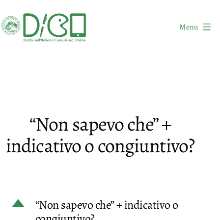
Salta
al
Menu
contenuto
DICO
-
Dubbi
sull'Italiano
Consulenza
“Non sapevo che” +
Online
indicativo o congiuntivo?
D
“Non sapevo che” + indicativo o
congiuntivo?