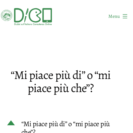
Salta
al
Menu
contenuto
DICO
-
Dubbi
sull'Italiano
Consulenza
“Mi piace più di” o “mi
Online
piace più che”?
D
“Mi piace più di” o “mi piace più
che”?