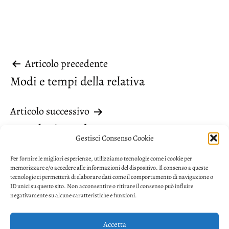
Navigazione
Articolo precedente
Modi e tempi della relativa
articoli
Articolo successivo
“Non la riguarda”
Gestisci Consenso Cookie
Per fornire le migliori esperienze, utilizziamo tecnologie come i cookie per
memorizzare e/o accedere alle informazioni del dispositivo. Il consenso a queste
tecnologie ci permetterà di elaborare dati come il comportamento di navigazione o
ID unici su questo sito. Non acconsentire o ritirare il consenso può influire
negativamente su alcune caratteristiche e funzioni.
Accetta