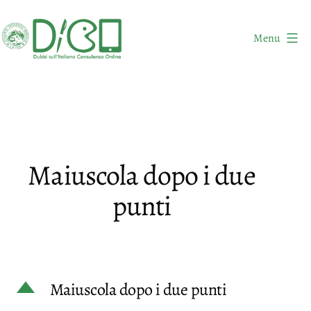
Salta
al
Menu
contenuto
DICO
-
Dubbi
sull'Italiano
Consulenza
Maiuscola dopo i due
Online
punti
D
Maiuscola dopo i due punti