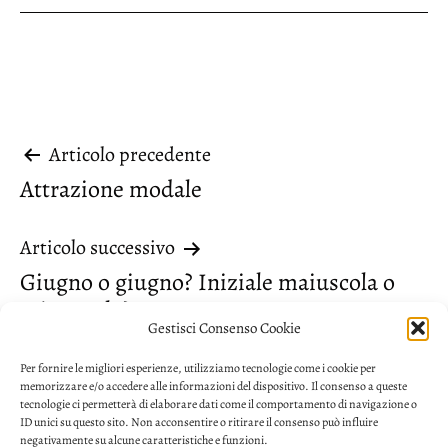
Navigazione
Articolo precedente
Attrazione modale
articoli
Articolo successivo
Giugno o giugno? Iniziale maiuscola o
minuscola?
Gestisci Consenso Cookie
Per fornire le migliori esperienze, utilizziamo tecnologie come i cookie per
memorizzare e/o accedere alle informazioni del dispositivo. Il consenso a queste
tecnologie ci permetterà di elaborare dati come il comportamento di navigazione o
ID unici su questo sito. Non acconsentire o ritirare il consenso può influire
negativamente su alcune caratteristiche e funzioni.