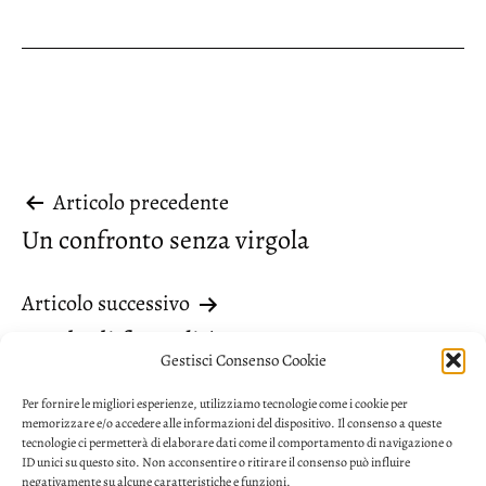
Navigazione
Articolo precedente
Un confronto senza virgola
articoli
Articolo successivo
Grado di formalità
Gestisci Consenso Cookie
Per fornire le migliori esperienze, utilizziamo tecnologie come i cookie per
memorizzare e/o accedere alle informazioni del dispositivo. Il consenso a queste
tecnologie ci permetterà di elaborare dati come il comportamento di navigazione o
ID unici su questo sito. Non acconsentire o ritirare il consenso può influire
negativamente su alcune caratteristiche e funzioni.