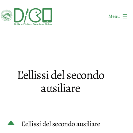
Salta
al
Menu
contenuto
DICO
-
Dubbi
sull'Italiano
Consulenza
L’ellissi del secondo
Online
ausiliare
D
L’ellissi del secondo ausiliare