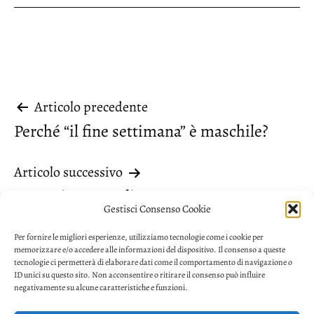
Navigazione
Articolo precedente
Perché “il fine settimana” è maschile?
articoli
Articolo successivo
“Questi” e “quegli”
Gestisci Consenso Cookie
Per fornire le migliori esperienze, utilizziamo tecnologie come i cookie per
memorizzare e/o accedere alle informazioni del dispositivo. Il consenso a queste
tecnologie ci permetterà di elaborare dati come il comportamento di navigazione o
ID unici su questo sito. Non acconsentire o ritirare il consenso può influire
negativamente su alcune caratteristiche e funzioni.