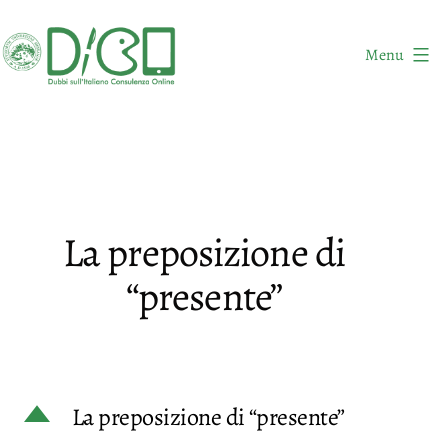
Salta
al
Menu
contenuto
DICO
-
Dubbi
sull'Italiano
Consulenza
La preposizione di
Online
“presente”
D
La preposizione di “presente”