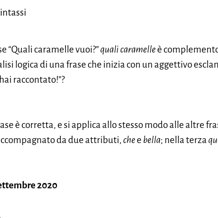
intassi
ase “Quali caramelle vuoi?”
quali caramelle
è complemento
alisi logica di una frase che inizia con un aggettivo esc
hai raccontato!”?
ase è corretta, e si applica allo stesso modo alle altre f
accompagnato da due attributi,
che
e
bella
; nella terza
qu
settembre 2020
a