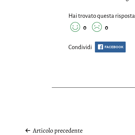
Hai trovato questa risposta
0
0
Condividi
FACEBOOK
Navigazione
Articolo precedente