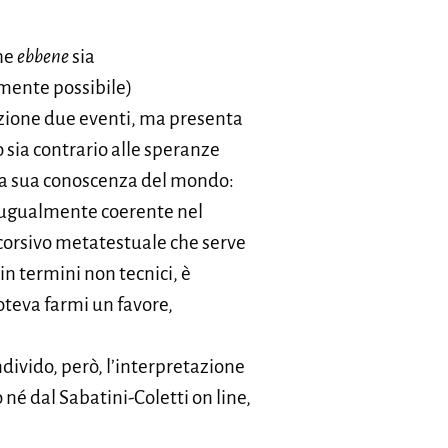
che
ebbene
sia
mente possibile)
sizione due eventi, ma presenta
o sia contrario alle speranze
ella sua conoscenza del mondo:
e ugualmente coerente nel
scorsivo metatestuale che serve
in termini non tecnici, è
poteva farmi un favore,
divido, però, l’interpretazione
é dal Sabatini-Coletti on line,