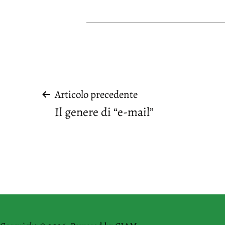
Navigazione
Articolo precedente
Il genere di “e-mail”
articoli