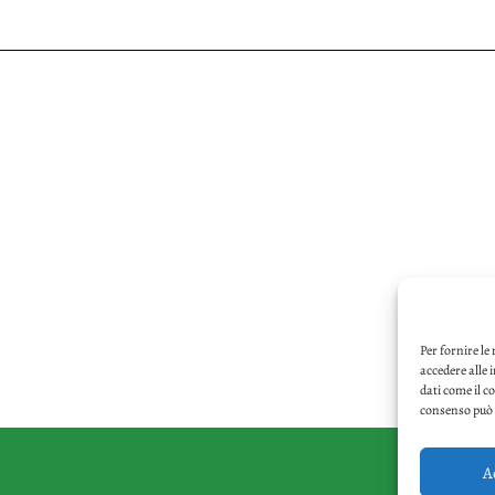
Per fornire le
accedere alle 
dati come il c
consenso può i
A