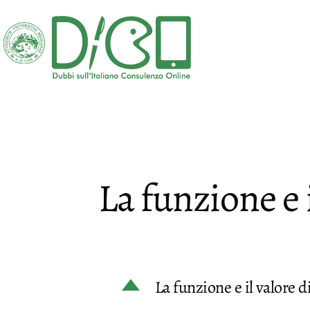
Salta
al
contenuto
DICO
-
Dubbi
sull'Italiano
Consulenza
La funzione e 
Online
D
La funzione e il valore d