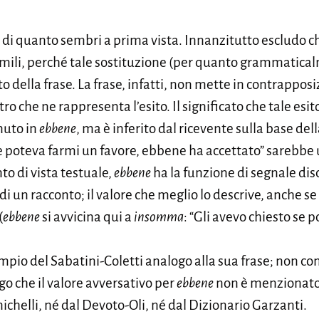
 di quanto sembri a prima vista. Innanzitutto escludo 
imili, perché tale sostituzione (per quanto grammatical
to della frase. La frase, infatti, non mette in contrappo
ro che ne rappresenta l’esito. Il significato che tale esit
nuto in
ebbene
, ma è inferito dal ricevente sulla base d
 se poteva farmi un favore, ebbene ha accettato” sarebb
o di vista testuale,
ebbene
ha la funzione di segnale di
di un racconto; il valore che meglio lo descrive, anche se 
(
ebbene
si avvicina qui a
insomma
: “Gli avevo chiesto se 
pio del Sabatini-Coletti analogo alla sua frase; non con
go che il valore avversativo per
ebbene
non è menzionato n
ichelli, né dal Devoto-Oli, né dal Dizionario Garzanti.