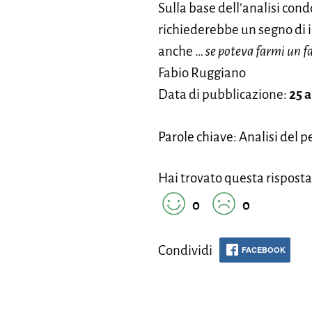
Sulla base dell’analisi cond
richiederebbe un segno di 
anche …
se poteva farmi un fa
Fabio Ruggiano
Data di pubblicazione:
25 a
Parole chiave: Analisi del 
Hai trovato questa risposta
0
0
Condividi
FACEBOOK