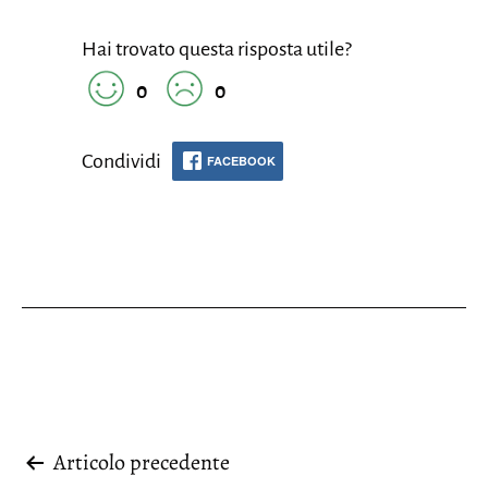
Hai trovato questa risposta utile?
0
0
Condividi
FACEBOOK
Navigazione
Articolo precedente