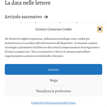
La data nelle lettere
articoli
Articolo successivo
Aggettivi esclamativi: che, quale
Gestisci Consenso Cookie
Per fornire le migliori esperienze, utilizziamo tecnologie come i cookie per
memorizzare e/o accedere alle informazioni del dispositivo. Il consenso a queste
tecnologie ci permetterà di elaborare dati come il comportamento di navigazione o
ID unici su questo sito. Non acconsentire o ritirare il consenso può influire
negativamente su alcune caratteristiche e funzioni.
Accetta
Privacy
Nega
Facebook
Twitter
Youtube
Visualizza le preferenze
Copyright © 2026. Powered by
CIAM
Cookie Policy
Dichiarazione sulla Privacy