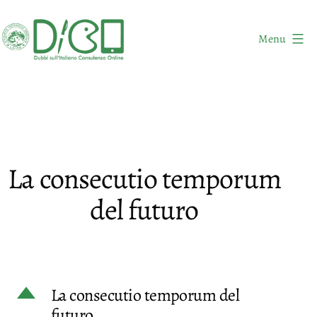
Salta
al
Menu
contenuto
DICO
-
Dubbi
sull'Italiano
Consulenza
La consecutio temporum
Online
del futuro
D
La consecutio temporum del
futuro