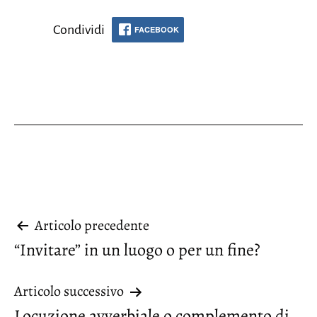
Condividi
FACEBOOK
Navigazione
Articolo precedente
“Invitare” in un luogo o per un fine?
articoli
Articolo successivo
Locuzione avverbiale o complemento di