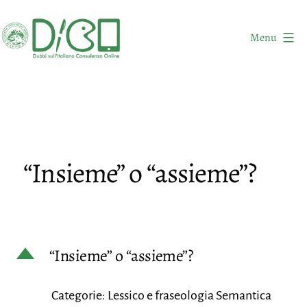
Salta
al
Menu
contenuto
DICO
-
Dubbi
sull'Italiano
Consulenza
“Insieme” o “assieme”?
Online
D
“Insieme” o “assieme”?
Categorie: Lessico e fraseologia Semantica