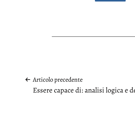
Navigazione
Articolo precedente
Essere capace di: analisi logica e d
articoli