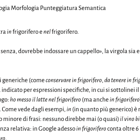
ologia Morfologia Punteggiatura Semantica
tra
in
frigorifero e
nel
frigorifero.
 è senza, dovrebbe indossare un cappello», la virgola sia e
ni generiche (come
conservare in frigorifero
,
da tenere in fri
 indicato per espressioni specifiche, in cui si sottolinei il
uogo:
ho messo il latte nel frigorifero
(ma anche
in frigorifero
c. Come vede dagli esempi,
in
(in quanto più generico) è
 minore di frasi: nessuno direbbe mai (o quasi)
il vino b
nza relativa: in Google adesso
in frigorifero
conta oltre 6
ero
.