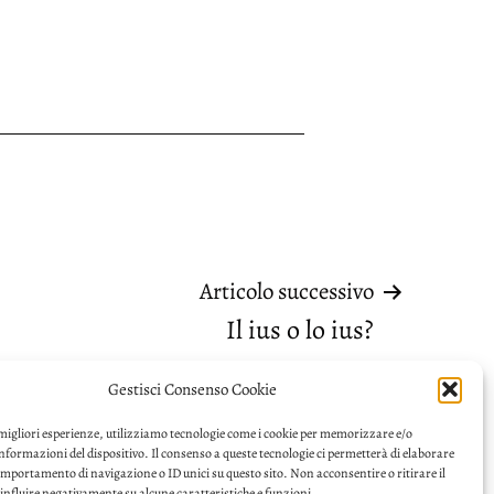
Articolo successivo
Il ius o lo ius?
Gestisci Consenso Cookie
 migliori esperienze, utilizziamo tecnologie come i cookie per memorizzare e/o
informazioni del dispositivo. Il consenso a queste tecnologie ci permetterà di elaborare
omportamento di navigazione o ID unici su questo sito. Non acconsentire o ritirare il
nfluire negativamente su alcune caratteristiche e funzioni.