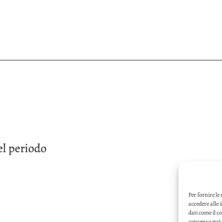
el periodo
Per fornire le
accedere alle 
dati come il c
consenso può i