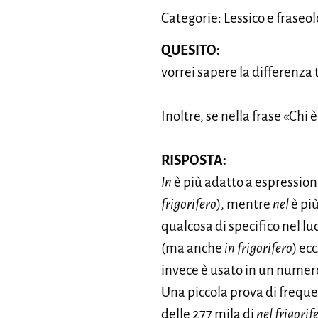
Categorie: Lessico e frase
QUESITO:
vorrei sapere la differenza 
Inoltre, se nella frase «Chi
RISPOSTA:
In
è più adatto a espressio
frigorifero
), mentre
nel
è più
qualcosa di specifico nel l
(ma anche
in frigorifero
) ec
invece è usato in un numero
Una piccola prova di freque
delle 277 mila di
nel frigorif