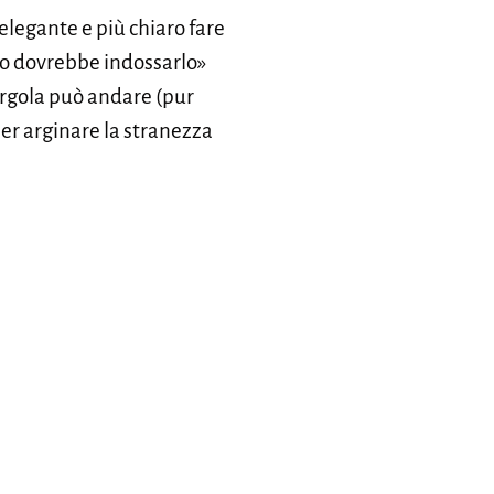
 elegante e più chiaro fare
llo dovrebbe indossarlo»
irgola può andare (pur
er arginare la stranezza