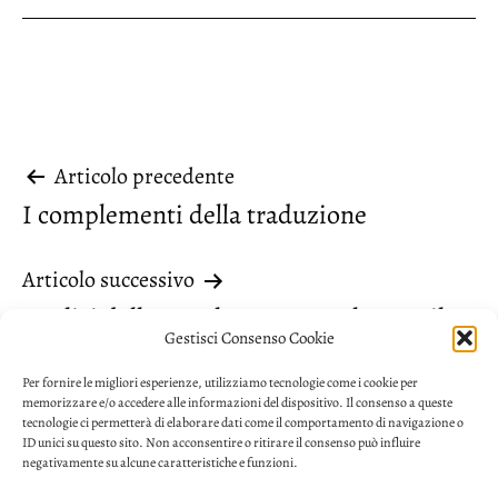
Navigazione
Articolo precedente
I complementi della traduzione
articoli
Articolo successivo
Analisi della copula con un verbo servile
Gestisci Consenso Cookie
Per fornire le migliori esperienze, utilizziamo tecnologie come i cookie per
memorizzare e/o accedere alle informazioni del dispositivo. Il consenso a queste
tecnologie ci permetterà di elaborare dati come il comportamento di navigazione o
ID unici su questo sito. Non acconsentire o ritirare il consenso può influire
negativamente su alcune caratteristiche e funzioni.