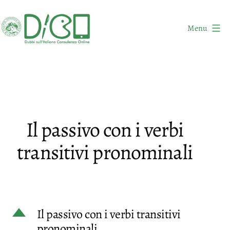
Salta
al
Menu
contenuto
DICO
-
Dubbi
sull'Italiano
Consulenza
Il passivo con i verbi
Online
transitivi pronominali
D
Il passivo con i verbi transitivi
pronominali