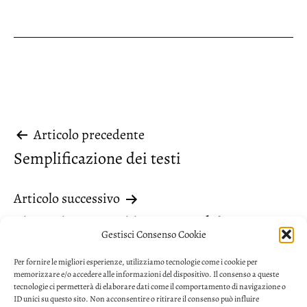
Navigazione
Articolo precedente
Semplificazione dei testi
articoli
Articolo successivo
Si passivante o si impersonale?
Gestisci Consenso Cookie
Per fornire le migliori esperienze, utilizziamo tecnologie come i cookie per
memorizzare e/o accedere alle informazioni del dispositivo. Il consenso a queste
tecnologie ci permetterà di elaborare dati come il comportamento di navigazione o
ID unici su questo sito. Non acconsentire o ritirare il consenso può influire