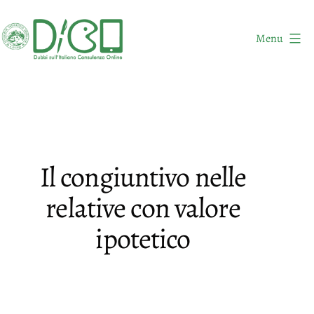
Salta
al
Menu
contenuto
DICO
-
Dubbi
sull'Italiano
Consulenza
Il congiuntivo nelle
Online
relative con valore
ipotetico