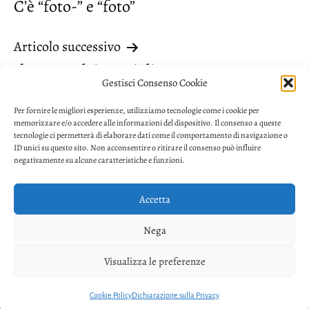
C’è “foto-” e “foto”
articoli
Articolo successivo
Il genere dei nomi di cosa
Gestisci Consenso Cookie
Per fornire le migliori esperienze, utilizziamo tecnologie come i cookie per
memorizzare e/o accedere alle informazioni del dispositivo. Il consenso a queste
tecnologie ci permetterà di elaborare dati come il comportamento di navigazione o
ID unici su questo sito. Non acconsentire o ritirare il consenso può influire
negativamente su alcune caratteristiche e funzioni.
Accetta
Privacy
Nega
Facebook
Twitter
Youtube
Visualizza le preferenze
Copyright © 2026. Powered by
CIAM
Cookie Policy
Dichiarazione sulla Privacy