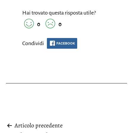
Hai trovato questa risposta utile?
0
0
Condividi
FACEBOOK
Navigazione
Articolo precedente