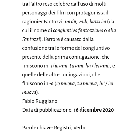
tra l’altro reso celebre dall’uso di molti
personaggi dei film con protagonista il
ragionier Fantozzi:
mi dii, vadi
,
batti lei
(da
cui il nome di
congiuntivo fantozziano
o
alla
Fantozzi
). L’errore è causato dalla
confusione tra le forme del congiuntivo
presente della prima coniugazione, che
finiscono in
-i
(
io ami
,
tu ami
,
lui / lei ami
), e
quelle delle altre coniugazioni, che
finiscono in
-a
(
io muova
,
tu muova
,
lui / lei
muova
).
Fabio Ruggiano
Data di pubblicazione:
16 dicembre 2020
Parole chiave: Registri, Verbo