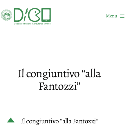
Salta
al
Menu
contenuto
DICO
-
Dubbi
sull'Italiano
Consulenza
Il congiuntivo “alla
Online
Fantozzi”
D
Il congiuntivo “alla Fantozzi”