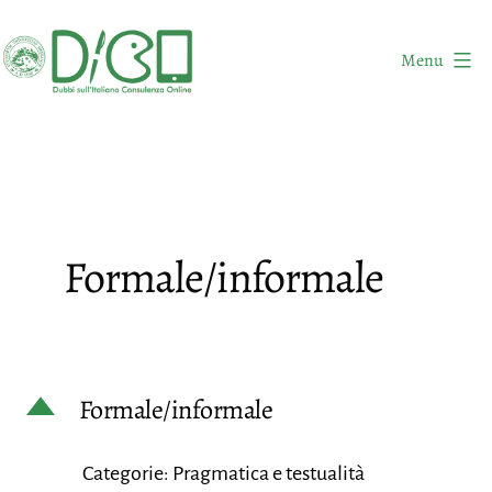
Salta
al
Menu
contenuto
DICO
-
Dubbi
sull'Italiano
Consulenza
Formale/informale
Online
D
Formale/informale
Categorie: Pragmatica e testualità