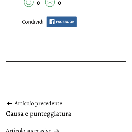
0
0
Condividi
FACEBOOK
Navigazione
Articolo precedente
Causa e punteggiatura
articoli
Articolo successivo