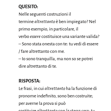
QUESITO:
Nelle seguenti costruzioni il
termine
altrettanto
è ben impiegato? Nel
primo esempio, in particolare, il
verbo
essere
costituisce una variante valida?
– Sono stata onesta con te: tu vedi di essere
/ fare altrettanto con me.
– Io sono tranquilla, ma non so se potrei
dire altrettanto di te.
RISPOSTA:
Le frasi, in cui
altrettanto
ha la funzione di
pronome indefinito, sono ben costruite;
per averne la prova si può
sostituire
altrettanto
con
la stessa cosa
:
tu