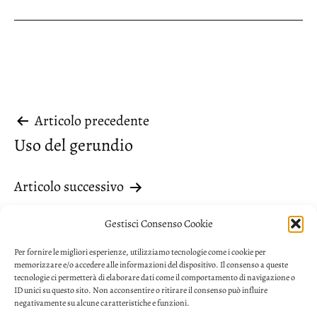
Navigazione
Articolo precedente
Uso del gerundio
articoli
Articolo successivo
Passato o trapassato
Gestisci Consenso Cookie
Per fornire le migliori esperienze, utilizziamo tecnologie come i cookie per
memorizzare e/o accedere alle informazioni del dispositivo. Il consenso a queste
tecnologie ci permetterà di elaborare dati come il comportamento di navigazione o
ID unici su questo sito. Non acconsentire o ritirare il consenso può influire
negativamente su alcune caratteristiche e funzioni.