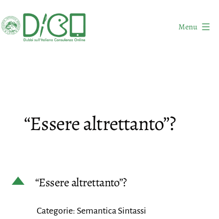
Salta
al
Menu
contenuto
DICO
-
Dubbi
sull'Italiano
Consulenza
“Essere altrettanto”?
Online
D
“Essere altrettanto”?
Categorie: Semantica Sintassi