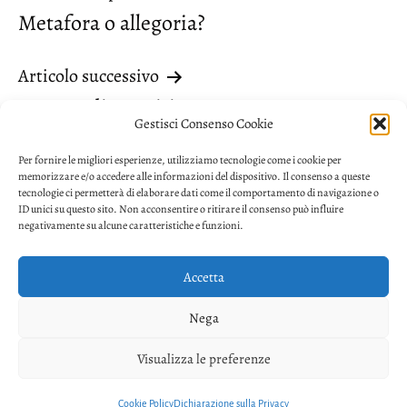
Metafora o allegoria?
articoli
Articolo successivo
Tanto + di (partitivo)
Gestisci Consenso Cookie
Per fornire le migliori esperienze, utilizziamo tecnologie come i cookie per
memorizzare e/o accedere alle informazioni del dispositivo. Il consenso a queste
tecnologie ci permetterà di elaborare dati come il comportamento di navigazione o
ID unici su questo sito. Non acconsentire o ritirare il consenso può influire
negativamente su alcune caratteristiche e funzioni.
Accetta
Privacy
Nega
Facebook
Twitter
Youtube
Visualizza le preferenze
Copyright © 2026. Powered by
CIAM
Cookie Policy
Dichiarazione sulla Privacy