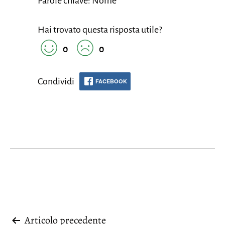
Parole chiave: Nome
Hai trovato questa risposta utile?
0
0
Condividi
FACEBOOK
Navigazione
Articolo precedente