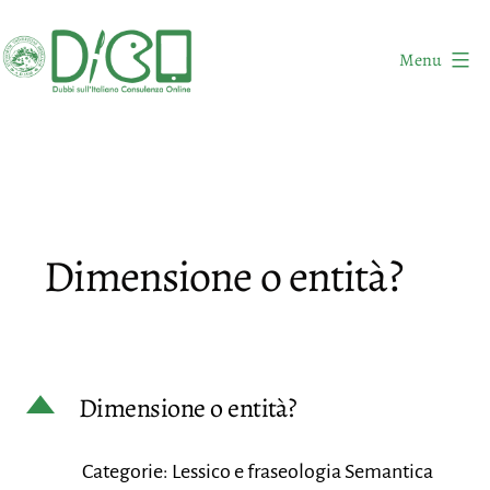
Salta
al
Menu
contenuto
DICO
-
Dubbi
sull'Italiano
Consulenza
Dimensione o entità?
Online
D
Dimensione o entità?
Categorie: Lessico e fraseologia Semantica