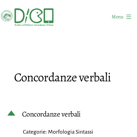
Salta
al
Menu
contenuto
DICO
-
Dubbi
sull'Italiano
Consulenza
Concordanze verbali
Online
D
Concordanze verbali
Categorie: Morfologia Sintassi