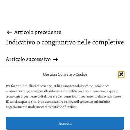
Navigazione
Articolo precedente
Indicativo o congiuntivo nelle completive
articoli
Articolo successivo
In quattro con…
Gestisci Consenso Cookie
Per fornire le migliori esperienze, utilizziamo tecnologie come i cookie per
memorizzare e/o accedere alle informazioni del dispositivo. Il consenso a queste
tecnologie ci permetterà di elaborare dati come il comportamento di navigazione o
ID unici su questo sito. Non acconsentire o ritirare il consenso può influire
negativamente su alcune caratteristiche e funzioni.
Accetta
Privacy