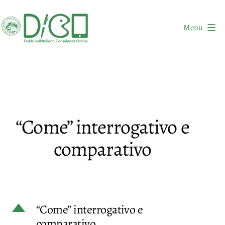
Salta
al
Menu
contenuto
DICO
-
Dubbi
sull'Italiano
Consulenza
“Come” interrogativo e
Online
comparativo
D
“Come” interrogativo e
comparativo