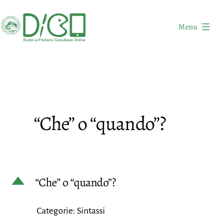
Salta
al
Menu
contenuto
DICO
-
Dubbi
sull'Italiano
Consulenza
“Che” o “quando”?
Online
D
“Che” o “quando”?
Categorie: Sintassi