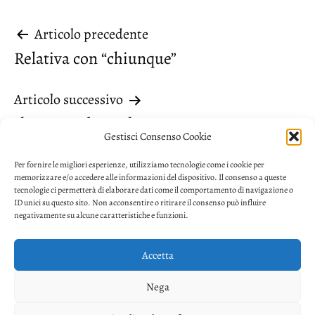
Navigazione
Articolo precedente
Relativa con “chiunque”
articoli
Articolo successivo
Il tempo “dopo che”
Gestisci Consenso Cookie
Per fornire le migliori esperienze, utilizziamo tecnologie come i cookie per
memorizzare e/o accedere alle informazioni del dispositivo. Il consenso a queste
tecnologie ci permetterà di elaborare dati come il comportamento di navigazione o
ID unici su questo sito. Non acconsentire o ritirare il consenso può influire
negativamente su alcune caratteristiche e funzioni.
Accetta
Privacy
Nega
Facebook
Twitter
Youtube