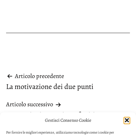
Navigazione
Articolo precedente
La motivazione dei due punti
articoli
Articolo successivo
Costruzioni causative o fattitive
Gestisci Consenso Cookie
Per fornire le migliori esperienze, utilizziamo tecnologie come i cookie per