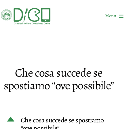
Salta
al
Menu
contenuto
DICO
-
Dubbi
sull'Italiano
Consulenza
Che cosa succede se
Online
spostiamo “ove possibile”
D
Che cosa succede se spostiamo
“ove possibile”