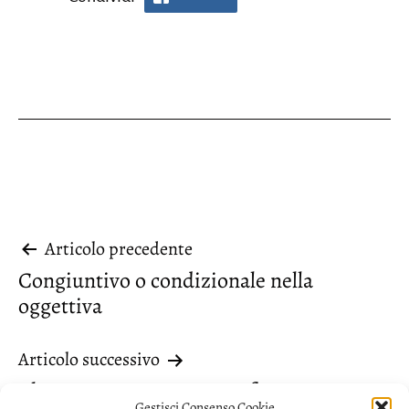
Navigazione
Articolo precedente
Congiuntivo o condizionale nella
articoli
oggettiva
Articolo successivo
Alternanza tra presente e futuro
Gestisci Consenso Cookie