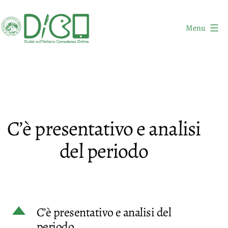
Salta
al
Menu
contenuto
DICO
-
Dubbi
sull'Italiano
Consulenza
C’è presentativo e analisi
Online
del periodo
D
C’è presentativo e analisi del
periodo