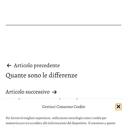
Navigazione
Articolo precedente
Quante sono le differenze
articoli
Articolo successivo
“Voglio sapere” quale modo usare
Gestisci Consenso Cookie
Per fornire le migliori esperienze, utilizziamo tecnologie come i cookie per
memorizzare e/o accedere alle informazioni del dispositivo. Il consenso a queste