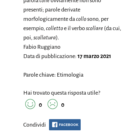
parola
colle
ovviamente non sono
presenti; parole derivate
morfologicamente da
collo
sono, per
esempio,
colletto
e il verbo
scollare
(da cui,
poi,
scollatura
).
Fabio Ruggiano
Data di pubblicazione:
17 marzo 2021
Parole chiave: Etimologia
Hai trovato questa risposta utile?
0
0
Condividi
FACEBOOK