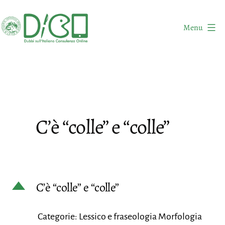
Salta
al
Menu
contenuto
DICO
-
Dubbi
sull'Italiano
Consulenza
C’è “colle” e “colle”
Online
D
C’è “colle” e “colle”
Categorie: Lessico e fraseologia Morfologia