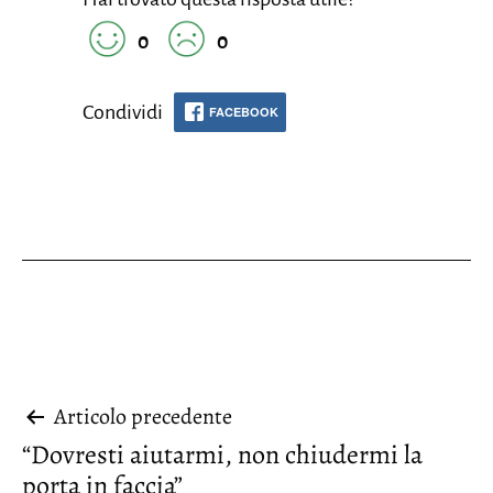
0
0
Condividi
FACEBOOK
Navigazione
Articolo precedente
“Dovresti aiutarmi, non chiudermi la
articoli
porta in faccia”