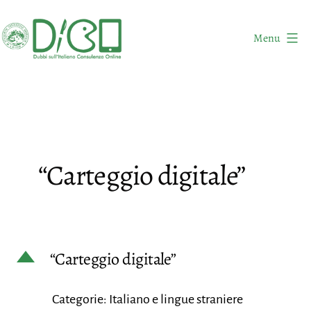
Salta
al
Menu
contenuto
DICO
-
Dubbi
sull'Italiano
Consulenza
“Carteggio digitale”
Online
D
“Carteggio digitale”
Categorie: Italiano e lingue straniere