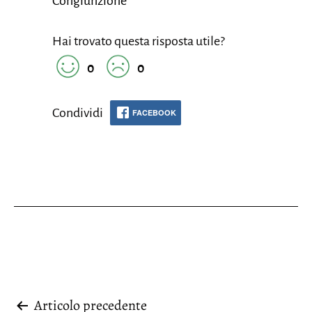
Congiunzione
Hai trovato questa risposta utile?
0
0
Condividi
FACEBOOK
Navigazione
Articolo precedente