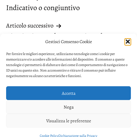
Indicativo o congiuntivo
articoli
Articolo successivo
Citazioni senza lettera maiuscola
Gestisci Consenso Cookie
Per fornire le migliori esperienze, utilizziamo tecnologie come i cookie per
memorizzare e/o accedere alle informazioni del dispositivo. Il consenso a queste
tecnologie ci permetterà di elaborare dati come il comportamento di navigazione o
ID unici su questo sito. Non acconsentire o ritirare il consenso può influire
negativamente su alcune caratteristiche e funzioni.
Accetta
Privacy
Nega
Facebook
Twitter
Youtube
Visualizza le preferenze
Copyright © 2026. Powered by
CIAM
Cookie Policy
Dichiarazione sulla Privacy