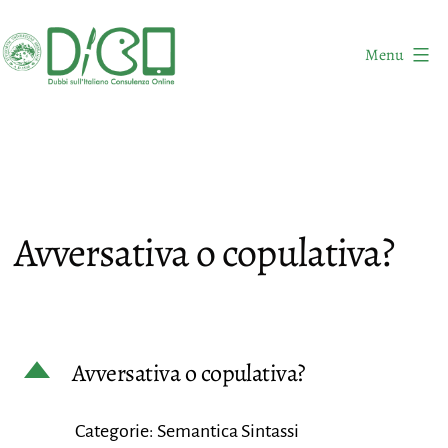
Salta
al
Menu
contenuto
DICO
-
Dubbi
sull'Italiano
Consulenza
Avversativa o copulativa?
Online
D
Avversativa o copulativa?
Categorie: Semantica Sintassi