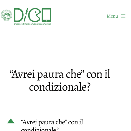
Salta
al
Menu
contenuto
DICO
-
Dubbi
sull'Italiano
Consulenza
“Avrei paura che” con il
Online
condizionale?
D
“Avrei paura che” con il
condizionale?