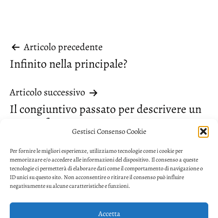
Navigazione
Articolo precedente
Infinito nella principale?
articoli
Articolo successivo
Il congiuntivo passato per descrivere un
evento futuro
Gestisci Consenso Cookie
Per fornire le migliori esperienze, utilizziamo tecnologie come i cookie per
memorizzare e/o accedere alle informazioni del dispositivo. Il consenso a queste
tecnologie ci permetterà di elaborare dati come il comportamento di navigazione o
ID unici su questo sito. Non acconsentire o ritirare il consenso può influire
negativamente su alcune caratteristiche e funzioni.
Accetta