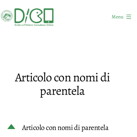
Salta
al
Menu
contenuto
DICO
-
Dubbi
sull'Italiano
Consulenza
Articolo con nomi di
Online
parentela
D
Articolo con nomi di parentela