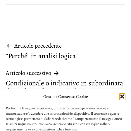
Navigazione
Articolo precedente
“Perché” in analisi logica
articoli
Articolo successivo
Condizionale o indicativo in subordinata
dipendente da un periodo ipotetico
Gestisci Consenso Cookie
Per fornire le migliori esperienze, utilizziamo tecnologie come i cookie per
memorizzare e/o accedere alle informazioni del dispositivo. Il consenso a queste
tecnologie ci permetterà di elaborare dati come il comportamento di navigazione o
ID unici su questo sito. Non acconsentire o ritirare il consenso può influire
negativamente su alcune caratteristiche e funzioni.