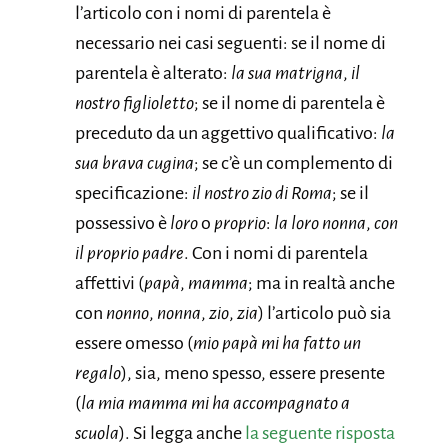
l’articolo con i nomi di parentela è
necessario nei casi seguenti: se il nome di
parentela è alterato:
la sua matrigna
,
il
nostro figlioletto
; se il nome di parentela è
preceduto da un aggettivo qualificativo:
la
sua brava cugina
; se c’è un complemento di
specificazione:
il nostro zio di Roma
; se il
possessivo è
loro
o
proprio
:
la loro nonna
,
con
il proprio padre
. Con i nomi di parentela
affettivi (
papà
,
mamma
; ma in realtà anche
con
nonno
,
nonna
,
zio
,
zia
) l’articolo può sia
essere omesso (
mio papà mi ha fatto un
regalo
), sia, meno spesso, essere presente
(
la mia mamma mi ha accompagnato a
scuola
). Si legga anche
la seguente risposta