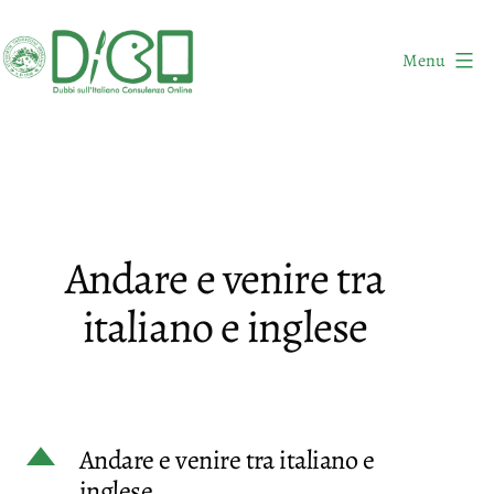
Salta
al
Menu
contenuto
DICO
-
Dubbi
sull'Italiano
Consulenza
Andare e venire tra
Online
italiano e inglese
D
Andare e venire tra italiano e
inglese