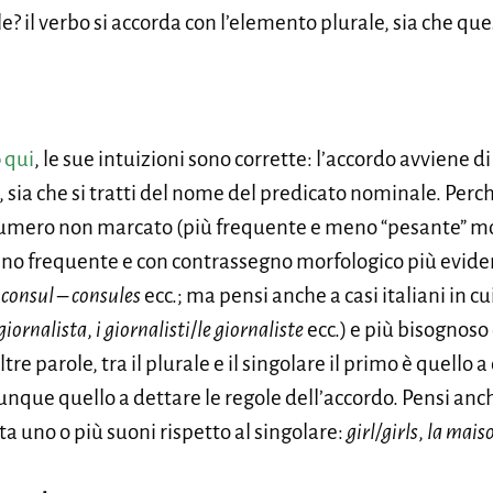
le? il verbo si accorda con l’elemento plurale, sia che qu
o
qui
, le sue intuizioni sono corrette: l’accordo avviene 
to, sia che si tratti del nome del predicato nominale. Pe
 numero non marcato (più frequente e meno “pesante” m
o frequente e con contrassegno morfologico più evident
:
consul – consules
ecc.; ma pensi anche a casi italiani in c
 giornalista
,
i giornalisti
/
le giornaliste
ecc.) e più bisognos
ltre parole, tra il plurale e il singolare il primo è quello 
nque quello a dettare le regole dell’accordo. Pensi anche
sta uno o più suoni rispetto al singolare:
girl/girls
,
la mais