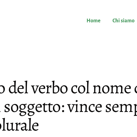
Home
Chi siamo
o del verbo col nome 
 soggetto: vince semp
lurale