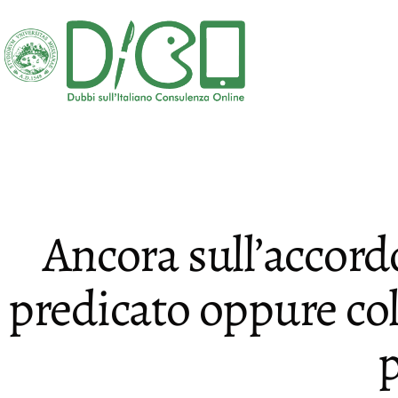
Salta
al
contenuto
DICO
-
Dubbi
sull'Italiano
Consulenza
Ancora sull’accord
Online
predicato oppure col
p