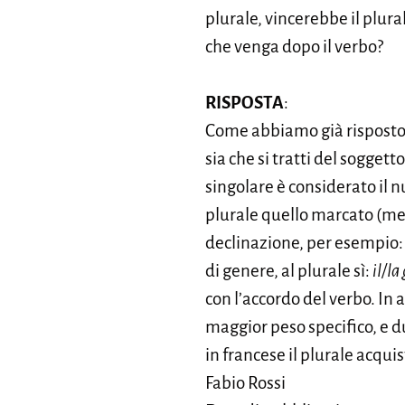
plurale, vincerebbe il plura
che venga dopo il verbo?
RISPOSTA
:
Come abbiamo già rispost
sia che si tratti del sogget
singolare è considerato il
plurale quello marcato (men
declinazione, per esempio
di genere, al plurale sì:
il/la
con l’accordo del verbo. In a
maggior peso specifico, e du
in francese il plurale acqui
Fabio Rossi