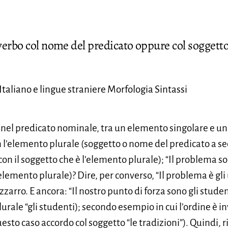
verbo col nome del predicato oppure col soggetto
 Italiano e lingue straniere Morfologia Sintassi
i nel predicato nominale, tra un elemento singolare e un
on l’elemento plurale (soggetto o nome del predicato a se
on il soggetto che è l’elemento plurale); “Il problema so
lemento plurale)? Dire, per converso, “Il problema è gli 
rro. E ancora: “Il nostro punto di forza sono gli student
urale “gli studenti); secondo esempio in cui l’ordine è inv
uesto caso accordo col soggetto “le tradizioni”). Quindi,