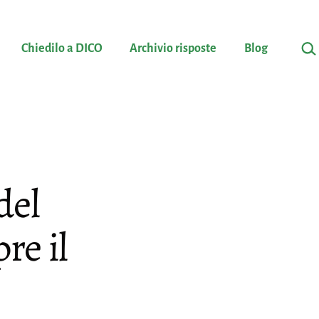
Cerc
Chiedilo a DICO
Archivio risposte
Blog
del
re il