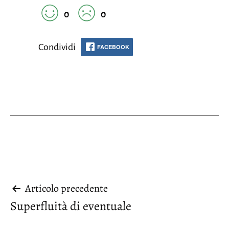
0
0
Condividi
FACEBOOK
Navigazione
Articolo precedente
Superfluità di eventuale
articoli