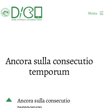
Salta
al
Menu
contenuto
DICO
-
Dubbi
sull'Italiano
Consulenza
Ancora sulla consecutio
Online
temporum
D
Ancora sulla consecutio
temporum