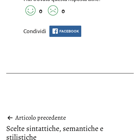
0
0
Condividi
FACEBOOK
Navigazione
Articolo precedente
Scelte sintattiche, semantiche e
articoli
stilistiche