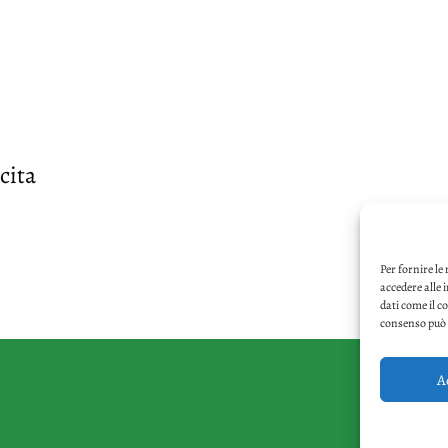
cita
Per fornire le
accedere alle 
dati come il c
consenso può i
A