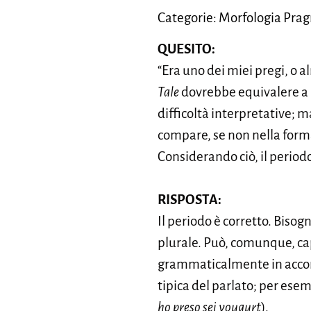
Categorie: Morfologia Pragm
QUESITO:
“Era uno dei miei pregi, o a
Tale
dovrebbe equivalere a
difficoltà interpretative; ma
compare, se non nella forma
Considerando ciò, il periodo
RISPOSTA:
Il periodo è corretto. Bisog
plurale. Può, comunque, ca
grammaticalmente in accor
tipica del parlato; per ese
ho preso sei yougurt
).