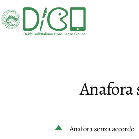
Salta
al
contenuto
DICO
-
Dubbi
sull'Italiano
Consulenza
Anafora 
Online
D
Anafora senza accordo