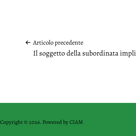
Navigazione
Articolo precedente
Il soggetto della subordinata impli
articoli
Copyright © 2026. Powered by
CIAM