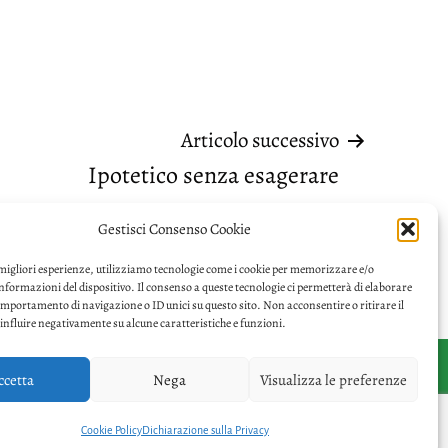
Articolo successivo
Ipotetico senza esagerare
Gestisci Consenso Cookie
 migliori esperienze, utilizziamo tecnologie come i cookie per memorizzare e/o
informazioni del dispositivo. Il consenso a queste tecnologie ci permetterà di elaborare
omportamento di navigazione o ID unici su questo sito. Non acconsentire o ritirare il
nfluire negativamente su alcune caratteristiche e funzioni.
ccetta
Nega
Visualizza le preferenze
Facebook
Twitter
Privacy
Cookie Policy
Dichiarazione sulla Privacy