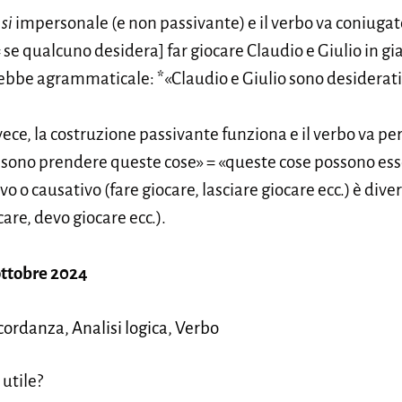
n
si
impersonale (e non passivante) e il verbo va coniugat
= se qualcuno desidera] far giocare Claudio e Giulio in gi
rebbe agrammaticale: *«Claudio e Giulio sono desiderati e
ece, la costruzione passivante funziona e il verbo va pe
possono prendere queste cose» = «queste cose possono ess
ivo o causativo (fare giocare, lasciare giocare ecc.) è div
are, devo giocare ecc.).
ottobre 2024
ordanza, Analisi logica, Verbo
 utile?