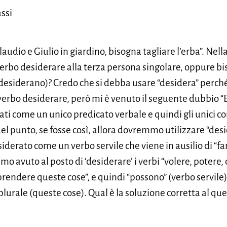
ssi
laudio e Giulio in giardino, bisogna tagliare l’erba”. Nell
l verbo desiderare alla terza persona singolare, oppure b
desiderano)? Credo che si debba usare “desidera” perché p
bo desiderare, però mi è venuto il seguente dubbio “E s
rati come un unico predicato verbale e quindi gli unici 
el punto, se fosse così, allora dovremmo utilizzare “des
iderato come un verbo servile che viene in ausilio di “fa
 avuto al posto di ‘desiderare’ i verbi “volere, potere, 
 prendere queste cose”, e quindi “possono” (verbo servile)
urale (queste cose). Qual è la soluzione corretta al que