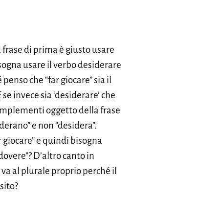
a frase di prima è giusto usare
isogna usare il verbo desiderare
enso che “far giocare” sia il
e invece sia ‘desiderare’ che
complementi oggetto della frase
iderano” e non “desidera”.
r giocare” e quindi bisogna
dovere”? D’altro canto in
 va al plurale proprio perché il
sito?