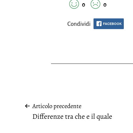
0
0
Condividi
FACEBOOK
Navigazione
Articolo precedente
Differenze tra che e il quale
articoli